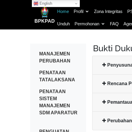
English
Home
Profil
Zona Integritas
P
BPKPAD
Unduh
Permohonan
FAQ
Age
Bukti Du
MANAJEMEN
PERUBAHAN
Penyusuna
PENATAAN
TATALAKSANA
Rencana P
PENATAAN
SISTEM
Pemantau
MANAJEMEN
SDM APARATUR
Perubahan 
PENGUATAN